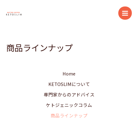
内
Main
容
Men
を
ス
キ
ッ
商品ラインナップ
プ
Home
KETOSLIMについて
専門家からのアドバイス
ケトジェニックコラム
商品ラインナップ